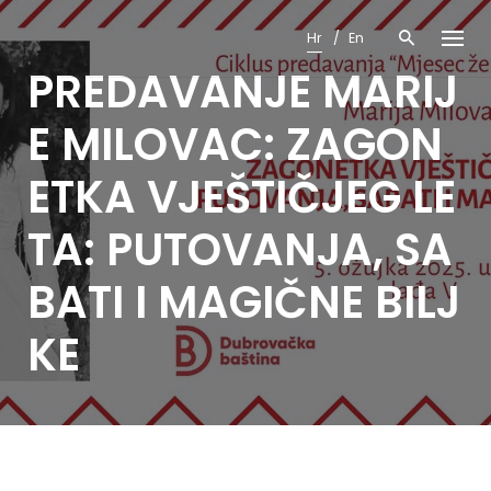
Skip
to
Hr
En
content
PREDAVANJE MARIJ
E MILOVAC: ZAGON
ETKA VJEŠTIČJEG LE
TA: PUTOVANJA, SA
BATI I MAGIČNE BILJ
KE