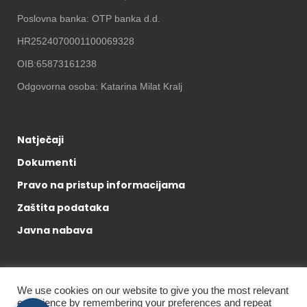
Poslovna banka: OTP banka d.d.
HR2524070001100069328
OIB:65873161238
Odgovorna osoba: Katarina Milat Kralj
Natječaji
Dokumenti
Pravo na pristup informacijama
Zaštita podataka
Javna nabava
We use cookies on our website to give you the most relevant
experience by remembering your preferences and repeat