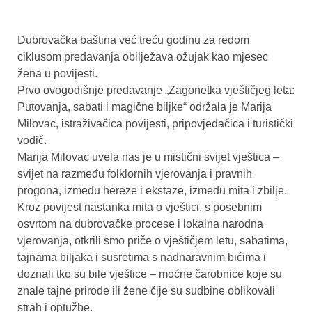
Dubrovačka baština već treću godinu za redom
ciklusom predavanja obilježava ožujak kao mjesec
žena u povijesti.
Prvo ovogodišnje predavanje „Zagonetka vještičjeg leta:
Putovanja, sabati i magične biljke“ održala je Marija
Milovac, istraživačica povijesti, pripovjedačica i turistički
vodič.
Marija Milovac uvela nas je u mistični svijet vještica –
svijet na razmeđu folklornih vjerovanja i pravnih
progona, između hereze i ekstaze, između mita i zbilje.
Kroz povijest nastanka mita o vještici, s posebnim
osvrtom na dubrovačke procese i lokalna narodna
vjerovanja, otkrili smo priče o vještičjem letu, sabatima,
tajnama biljaka i susretima s nadnaravnim bićima i
doznali tko su bile vještice – moćne čarobnice koje su
znale tajne prirode ili žene čije su sudbine oblikovali
strah i optužbe.